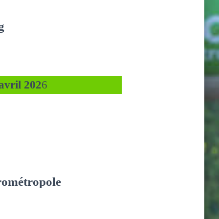
g
vril 202
6
rométropole