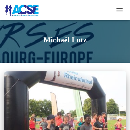
OUVR
LA
NAVI
Michaël Lutz