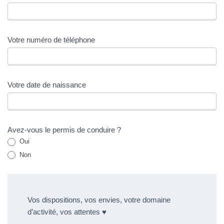
T
de
I
O
Strasbourg
N
Europe
Votre numéro de téléphone
Votre date de naissance
Avez-vous le permis de conduire ?
Oui
Non
Vos dispositions, vos envies, votre domaine
d’activité, vos attentes ♥