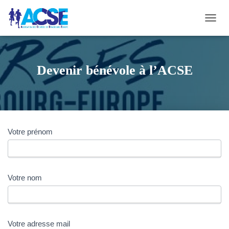
O
U
V
R
I
Devenir bénévole à l’ACSE
R
/
F
E
R
M
Votre prénom
Devenir
E
R
bénévole
L
A
à
N
Votre nom
A
l’Association
V
des
I
G
Courses
A
Votre adresse mail