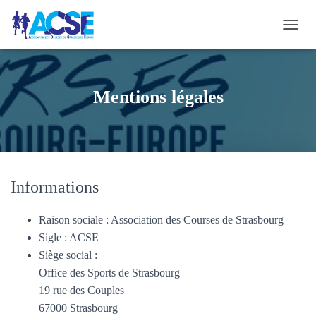
O
U
V
R
I
Mentions légales
R
/
F
E
R
M
E
Informations
R
L
Raison sociale : Association des Courses de Strasbourg
A
N
Sigle : ACSE
A
Siège social :
V
Office des Sports de Strasbourg
I
19 rue des Couples
G
A
67000 Strasbourg