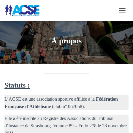
O
U
V
R
I
À propos
R
/
F
E
R
M
E
R
Statuts :
L
A
L’ACSE est une association sportive affiliée à la
Fédération
N
A
Française d’Athlétisme
(club n° 067058).
V
I
Elle a été inscrite au Registre des Associations du Tribunal
G
d’Instance de Strasbourg Volume 89 – Folio 278 le 28 novembre
A